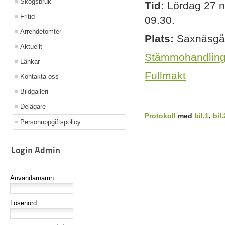
Skogsbruk
Tid:
Lördag 27 no
Fritid
09.30.
Arrendetomter
Plats:
Saxnäsgår
Aktuellt
Stämmohandling
Länkar
Fullmakt
Kontakta oss
Bildgalleri
Delägare
Protokoll
med
bil.1
,
bil.
Personuppgiftspolicy
Login Admin
Användarnamn
Lösenord