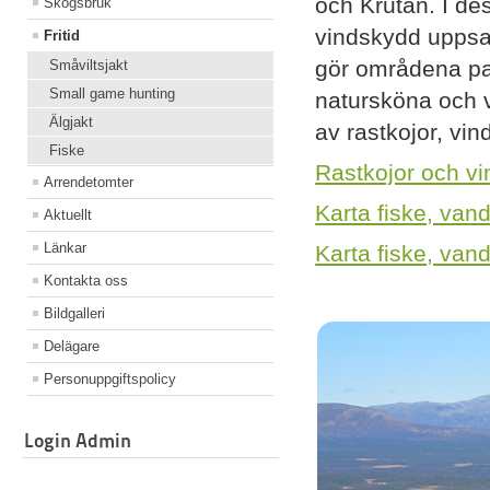
och Krutån. I de
Skogsbruk
vindskydd uppsat
Fritid
gör områdena pas
Småviltsjakt
Small game hunting
natursköna och v
Älgjakt
av rastkojor, vin
Fiske
Rastkojor och v
Arrendetomter
Karta fiske, van
Aktuellt
Länkar
Karta fiske, vand
Kontakta oss
Bildgalleri
Delägare
Personuppgiftspolicy
Login Admin