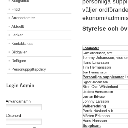
personliga suppl
Skogsbruk
väljer ordförand
Fritid
ekonomi/adminis
Arrendetomter
Aktuellt
Styrelse och öv
Länkar
Kontakta oss
Ledamöter
Bildgalleri
Göte Andersson, ordf.
Tommy Johansson, vice or
Delägare
Hans Einarsson
Tim Hermansson
Personuppgiftspolicy
Joel Hermansson
Personliga suppleanter
i 
Signar Johansson
Login Admin
Sten-Ove Wästerlund
Liselotte Hermansson
Lennart Eriksson
Användarnamn
Johnny Larsson
Valberedning
Patrik Näslund s.k.
Lösenord
Mårten Eriksson
Hans Hansson
Suppleant