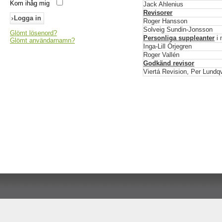
Kom ihåg mig
Jack Ahlenius
Revisorer
Roger Hansson
Solveig Sundin-Jonsson
Glömt lösenord?
Personliga suppleanter
i
Glömt användarnamn?
Inga-Lill Örjegren
Roger Vallén
Godkänd revisor
Viertá Revision, Per Lundqv